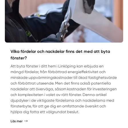
Vilka fördelar och nackdelar finns det med att byta
fönster?
Att byta fönster i ditt hem i Linköping kan erbjuda en
mängd fördelar, från förbättrad energieffektivitet och
minskade uppvärmningskostnader till ökad fastighetsvärde
och förbättrat utseende. Men det finns också potentiella
nackdelar att överväga, såsom kostnaden för investeringen
och komplexiteten i valet av rätt fönster. Denna artikel
djupdyker i de viktigaste fördelarna och nackdelarna med
fönsterbyte, för att ge dig en omfattande översikt och
hjälpa dig fatta ett välgrundat beslut.
Läs mer