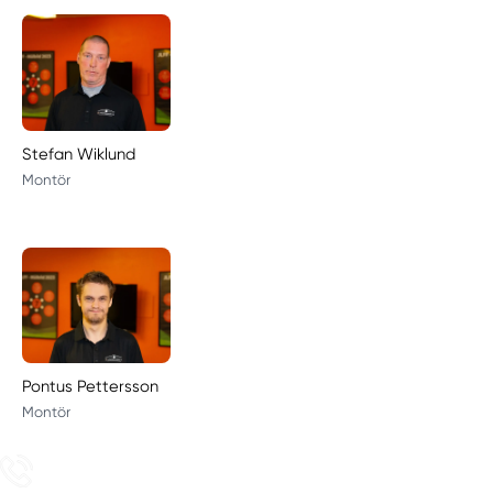
Stefan Wiklund
Montör
Pontus Pettersson
Montör
0155-480 777
Ring oss idag