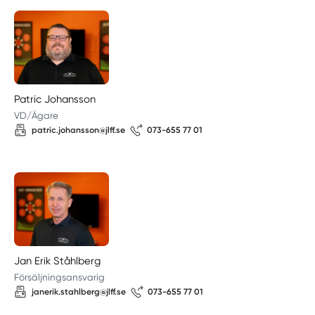
Patric Johansson
VD/Ägare
patric.johansson@jlff.se
073-655 77 01
Jan Erik Ståhlberg
Försäljningsansvarig
janerik.stahlberg@jlff.se
073-655 77 01