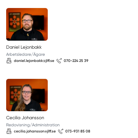
Daniel Lejonbakk
Arbetsledare/Ägare
daniel.lejonbakk@jlff.se
070-224 25 39
Cecilia Johansson
Redovisning/Administration
cecilia.johansson@jlff.se
073-931 85 08