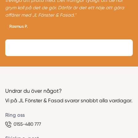
trevliga att prata med. Det framgår tydligt att de har
grym koll på det de gör. Därför är det ett nöje att göra
affärer med JL Fönster & Fasad."
Rasmus P.
Undrar du över något?
Vi på JL Fönster & Fasad svarar snabbt alla vardagar.
Ring oss
0155-480 777