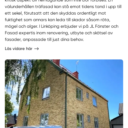
kritisk aspekt av hemägande som inte bör förbises. En
välunderhållen träfasad kan stå emot tidens tand i upp till
ett sekel, förutsatt att den skyddas ordentligt mot
fuktighet som annars kan leda till skador såsom röta,
mögel och alger. I Linköping erbjuder vi på JL Fönster och
Fasad expertis inom renovering, utbyte och skötsel av
fasader, anpassade till just dina behov.
Läs vidare här