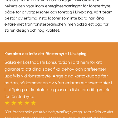
helhetslösningar inom
energibesparningar för fönsterbyte
,
både för privatpersoner och företag i Linköping. Vårt team
består av erfarna installatörer som inte bara har lång
erfarenhet från fönsterbranschen, men också ett öga för
stilren design och hög kvalitet.
Kontakta oss inför ditt fönsterbyte i Linköping!
Säkra en kostnadsfri konsultation i ditt hem för att
garantera att dina specifika behov och preferenser
uppfylls vid fönsterbyte. Ange dina kontaktuppgifter
nedan, så kommer en av våra erfarna representanter i
Linköping att kontakta dig för att diskutera ditt projekt
för fönsterbyte.
"Ett fantastiskt positivt och proffsigt gäng som alltid är lika